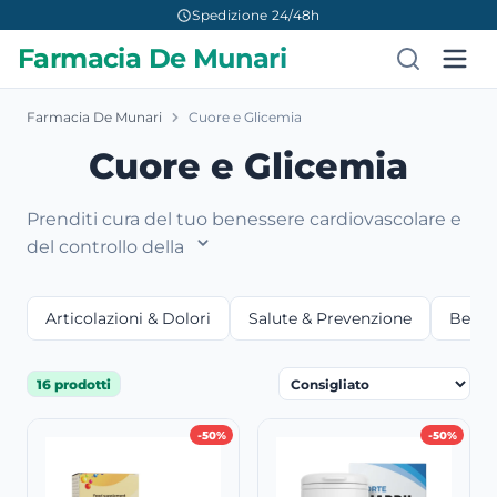
Spedizione 24/48h
Farmacia De Munari
Farmacia De Munari
Cuore e Glicemia
Cuore e Glicemia
Prenditi cura del tuo benessere cardiovascolare e
del controllo della
Articolazioni & Dolori
Salute & Prevenzione
Bellez
16 prodotti
-50%
-50%