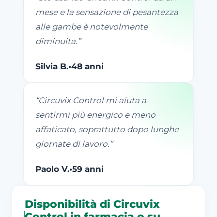
mese e la sensazione di pesantezza
alle gambe è notevolmente
diminuita.
”
Silvia B.
•
48 anni
“
Circuvix Control mi aiuta a
sentirmi più energico e meno
affaticato, soprattutto dopo lunghe
giornate di lavoro.
”
Paolo V.
•
59 anni
Disponibilità di Circuvix
Control in farmacia o su