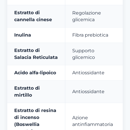
Estratto di
Regolazione
cannella cinese
glicemica
Inulina
Fibra prebiotica
Estratto di
Supporto
Salacia Reticulata
glicemico
Acido alfa-lipoico
Antiossidante
Estratto di
Antiossidante
mirtillo
Estratto di resina
di incenso
Azione
(Boswellia
antinfiammatoria