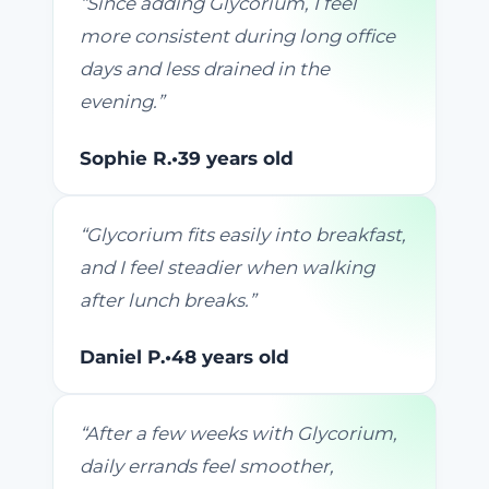
“
Since adding Glycorium, I feel
more consistent during long office
days and less drained in the
evening.
”
Sophie R.
•
39 years old
“
Glycorium fits easily into breakfast,
and I feel steadier when walking
after lunch breaks.
”
Daniel P.
•
48 years old
“
After a few weeks with Glycorium,
daily errands feel smoother,