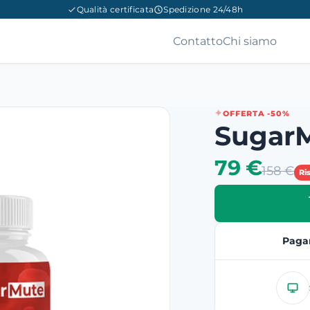
Qualità certificata
Spedizione 24/48h
Contatto
Chi siamo
OFFERTA -50%
Sugar
79 €
158 €
Ri
Paga