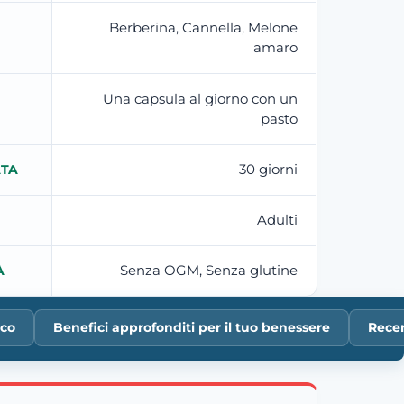
Berberina, Cannella, Melone
amaro
Una capsula al giorno con un
pasto
30 giorni
ATA
Adulti
Senza OGM, Senza glutine
À
ico
Benefici approfonditi per il tuo benessere
Recen