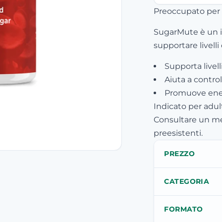
Preoccupato per i
SugarMute è un i
supportare livelli
Supporta livell
Aiuta a control
Promuove energ
Indicato per adu
Consultare un me
preesistenti.
PREZZO
CATEGORIA
FORMATO