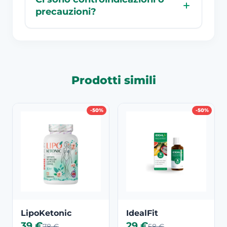
precauzioni?
Prodotti simili
-50%
-50%
LipoKetonic
IdealFit
39 €
29 €
78 €
58 €