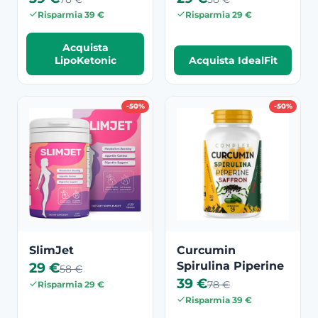
Risparmia 39 €
Risparmia 29 €
Acquista
LipoKetonic
Acquista IdealFit
-50%
-50%
SlimJet
Curcumin
29 €
Spirulina Piperine
58 €
39 €
78 €
Risparmia 29 €
Risparmia 39 €