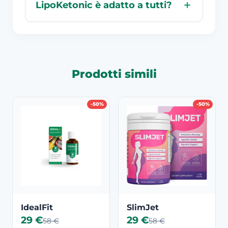
LipoKetonic è adatto a tutti?
Prodotti simili
-50%
-50%
IdealFit
SlimJet
29 €
29 €
58 €
58 €