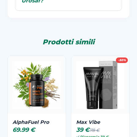
Urosaf?
Prodotti simili
-50%
AlphaFuel Pro
Max Vibe
69.99 €
39 €
78 €
Risparmia 39 €