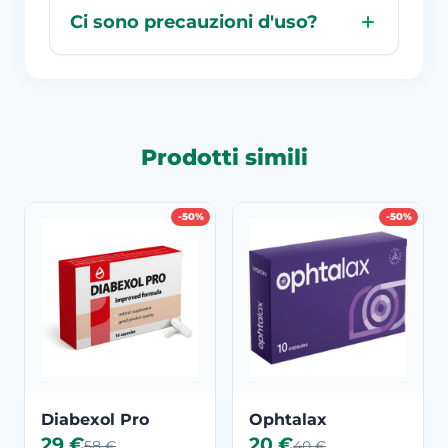
Ci sono precauzioni d'uso?
Prodotti simili
-50%
-50%
Diabexol Pro
Ophtalax
29 €
20 €
58 €
40 €