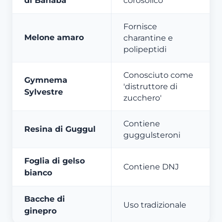
di Banaba
corosolico
Fornisce
Melone amaro
charantine e
polipeptidi
Conosciuto come
Gymnema
'distruttore di
Sylvestre
zucchero'
Contiene
Resina di Guggul
guggulsteroni
Foglia di gelso
Contiene DNJ
bianco
Bacche di
Uso tradizionale
ginepro