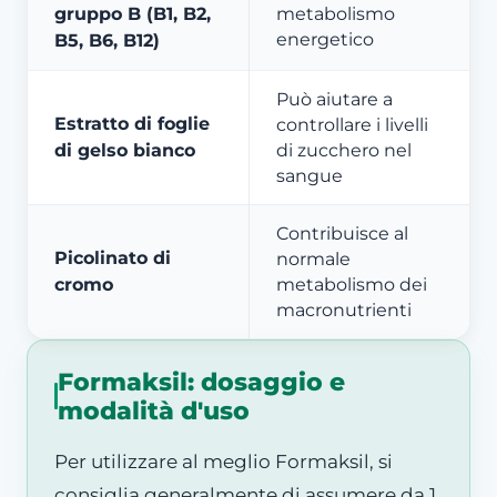
gruppo B (B1, B2,
metabolismo
energetico
B5, B6, B12)
Può aiutare a
Estratto di foglie
controllare i livelli
di gelso bianco
di zucchero nel
sangue
Contribuisce al
Picolinato di
normale
cromo
metabolismo dei
macronutrienti
Formaksil: dosaggio e
modalità d'uso
Per utilizzare al meglio Formaksil, si
consiglia generalmente di assumere da 1