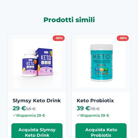
Prodotti simili
-50%
-50%
Slymsy Keto Drink
Keto Probiotix
29 €
39 €
58 €
78 €
Risparmia 29 €
Risparmia 39 €
Acquista Slymsy
Acquista Keto
Keto Drink
Probiotix