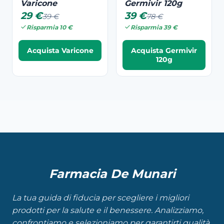
Varicone
Germivir 120g
29 €
39 €
39 €
78 €
Risparmia 10 €
Risparmia 39 €
Acquista Varicone
Acquista Germivir
120g
Farmacia De Munari
La tua guida di fiducia per scegliere i migliori
prodotti per la salute e il benessere. Analizziamo,
confrontiamo e selezioniamo per garantirti qualità